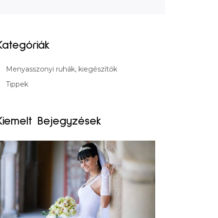
Kategóriák
Menyasszonyi ruhák, kiegészítők
Tippek
Kiemelt Bejegyzések