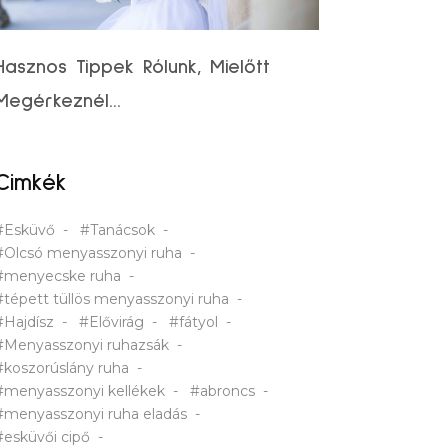
Hasznos Tippek Rólunk, Mielőtt
Megérkeznél...
Cimkék
#Esküvő
#Tanácsok
#Olcsó menyasszonyi ruha
#menyecske ruha
#tépett tüllös menyasszonyi ruha
#Hajdísz
#Elővirág
#fátyol
#Menyasszonyi ruhazsák
#koszorúslány ruha
#menyasszonyi kellékek
#abroncs
#menyasszonyi ruha eladás
#esküvői cipő