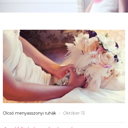
" src="
" alt="img">
Olcsó menyasszonyi ruhák
Október 13