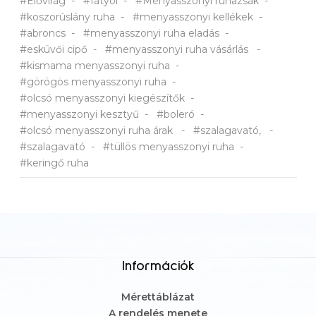
#Elővirág
#fátyol
#Menyasszonyi ruhazsák
#koszorúslány ruha
#menyasszonyi kellékek
#abroncs
#menyasszonyi ruha eladás
#esküvői cipő
#menyasszonyi ruha vásárlás
#kismama menyasszonyi ruha
#görögös menyasszonyi ruha
#olcsó menyasszonyi kiegészítők
#menyasszonyi kesztyű
#boleró
#olcsó menyasszonyi ruha árak
#szalagavató,
#szalagavató
#tüllös menyasszonyi ruha
#keringő ruha
Információk
Mérettáblázat
A rendelés menete