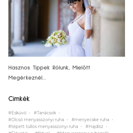
Hasznos Tippek Rólunk, Mielőtt
Megérkeznél...
Cimkék
#Esküvő
#Tanácsok
#Olcsó menyasszonyi ruha
#menyecske ruha
#tépett tüllös menyasszonyi ruha
#Hajdísz