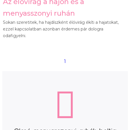
Az élővirág a hajon és a
menyasszonyi ruhán
Sokan szeretitek, ha hajdíszként élővirág ékíti a hajatokat,
ezzel kapcsolatban azonban érdemes pár dologra
odafigyelni.
1