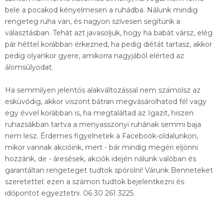
bele a pocakod kényelmesen a ruhádba. Nálunk mindig
rengeteg ruha van, és nagyon szívesen segítünk a
választásban. Tehát azt javasoljuk, hogy ha babát vársz, elég
pár héttel korábban érkezned, ha pedig diétát tartasz, akkor
pedig olyankor gyere, amikorra nagyjából elérted az
álomsúlyodat.
Ha semmilyen jelentős alakváltozással nem számolsz az
esküvődig, akkor viszont bátran megvásárolhatod fél vagy
egy évvel korábban is, ha megtaláltad az Igazit, hiszen
ruhazsákban tartva a menyasszonyi ruhának semmi baja
nem lesz. Érdemes figyelnetek a Facebook-oldalunkon,
mikor vannak akcióink, mert - bár mindig megéri eljönni
hozzánk, de - áresések, akciók idején nálunk valóban és
garantáltan rengeteget tudtok spórolni! Várunk Benneteket
szeretettel: ezen a számon tudtok bejelentkezni és
időpontot egyeztetni. 06 30 261 3225