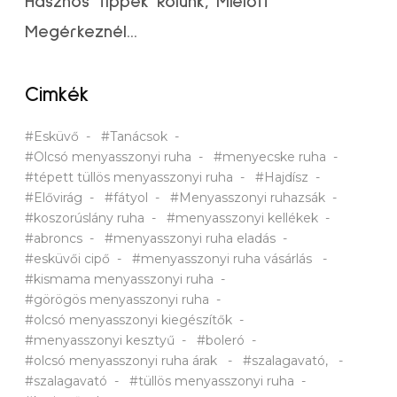
Hasznos Tippek Rólunk, Mielőtt
Megérkeznél...
Cimkék
#Esküvő
#Tanácsok
#Olcsó menyasszonyi ruha
#menyecske ruha
#tépett tüllös menyasszonyi ruha
#Hajdísz
#Elővirág
#fátyol
#Menyasszonyi ruhazsák
#koszorúslány ruha
#menyasszonyi kellékek
#abroncs
#menyasszonyi ruha eladás
#esküvői cipő
#menyasszonyi ruha vásárlás
#kismama menyasszonyi ruha
#görögös menyasszonyi ruha
#olcsó menyasszonyi kiegészítők
#menyasszonyi kesztyű
#boleró
#olcsó menyasszonyi ruha árak
#szalagavató,
#szalagavató
#tüllös menyasszonyi ruha