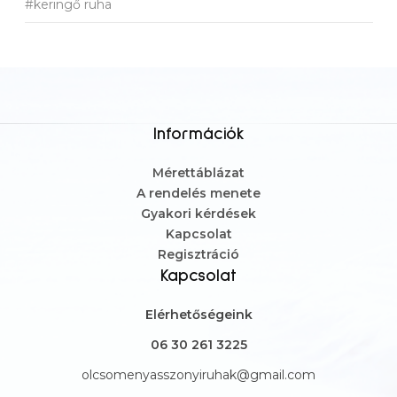
#keringő ruha
Információk
Mérettáblázat
A rendelés menete
Gyakori kérdések
Kapcsolat
Regisztráció
Kapcsolat
Elérhetőségeink
06 30 261 3225
olcsomenyasszonyiruhak@gmail.com