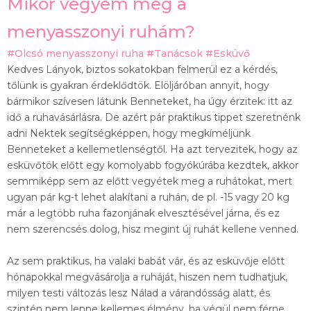
Mikor vegyem meg a
menyasszonyi ruhám?
#Olcsó menyasszonyi ruha
#Tanácsok
#Esküvő
Kedves Lányok, biztos sokatokban felmerül ez a kérdés,
tőlünk is gyakran érdeklődtök. Elöljáróban annyit, hogy
bármikor szívesen látunk Benneteket, ha úgy érzitek: itt az
idő a ruhavásárlásra. De azért pár praktikus tippet szeretnénk
adni Nektek segítségképpen, hogy megkíméljünk
Benneteket a kellemetlenségtől. Ha azt tervezitek, hogy az
esküvőtök előtt egy komolyabb
fogyókúrába kezdtek, akkor
semmiképp sem az előtt vegyétek meg a ruhátokat, mert
ugyan pár kg-t lehet alakítani a ruhán, de pl. -15 vagy 20 kg
már a legtöbb ruha fazonjának elvesztésével járna, és ez
nem szerencsés dolog, hisz megint új ruhát kellene venned.
Az sem praktikus, ha valaki babát vár, és az esküvője előtt
hónapokkal megvásárolja a ruháját, hiszen nem tudhatjuk,
milyen testi változás lesz Nálad a várandósság alatt, és
szintén nem lenne kellemes élmény, ha végül nem férne