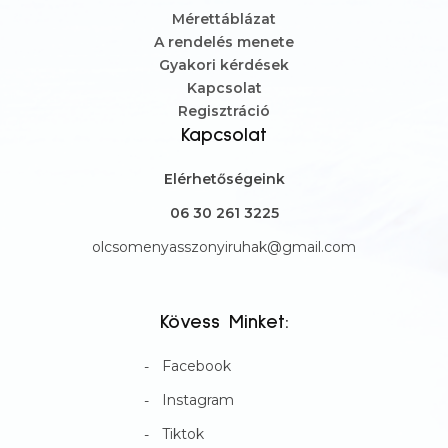
Mérettáblázat
A rendelés menete
Gyakori kérdések
Kapcsolat
Regisztráció
Kapcsolat
Elérhetőségeink
06 30 261 3225
olcsomenyasszonyiruhak@gmail.com
Kövess Minket:
Facebook
Instagram
Tiktok