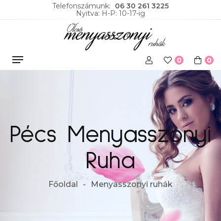
Telefonszámunk:
06 30 261 3225
Nyitva: H-P: 10-17-ig
0
0
Pécs Menyasszonyi
Ruha
Főoldal
Menyasszonyi ruhák