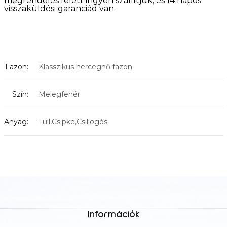
megrendelés felett ingyen szállítjuk, és 14 napos
visszaküldési garanciád van.
Fazon:
Klasszikus hercegnő fazon
Szín:
Melegfehér
Anyag:
Tüll,Csipke,Csillogós
Információk