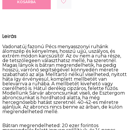
KOSÁRBA
Leirás
Vadonatúj fazonú Pécs menyasszonyi ruhánk
álomszép és kényelmes, hosszú ujjú, uszályos, és
extrém módon karcsúsító! Az öv nem a ruha része,
de tetszőlegeen választhatsz mellé, ha szeretnél.
Magas lányok is bátran megrendelhetik, ha pedig
hosszú, varrónő segítségével könnyedén méretre
szabatható az alja. Melltartó nélkül viselheted, nyitott
háta így érvényesül, komplett mellbetét van
belevarrva a ruhába. A mellbetét kivehető vagy
cserélhető is. Hátul derékig cipzáros, felette fűzős.
Modellünk Sárvár abroncsunkat viseli, de Esztergom
abroncsunkat is hordhatod alatta, ha még
hercegnősebb hatást szeretnél. 40-42-es méretre
ajánljuk. Az abroncs nincs benne az árban, de külön
megrendelheted mellé.
Bátran megrendelheted: 20 ezer forintos