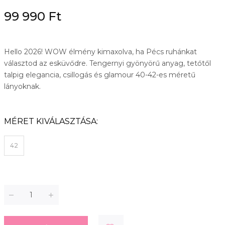
99 990 Ft
Hello 2026! WOW élmény kimaxolva, ha Pécs ruhánkat
választod az esküvődre. Tengernyi gyönyörű anyag, tetőtől
talpig elegancia, csillogás és glamour 40-42-es méretű
lányoknak.
MÉRET KIVÁLASZTÁSA:
42